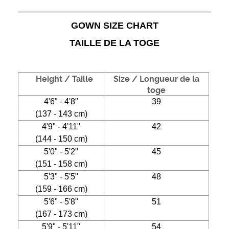
GOWN SIZE CHART
TAILLE DE LA TOGE
Height / Taille
Size / Longueur de la
toge
4'6" - 4'8"
39
(137 - 143 cm)
4'9" - 4'11"
42
(144 - 150 cm)
5'0" - 5'2"
45
(151 - 158 cm)
5'3" - 5'5"
48
(159 - 166 cm)
5'6" - 5'8"
51
(167 - 173 cm)
5'9" - 5'11"
54