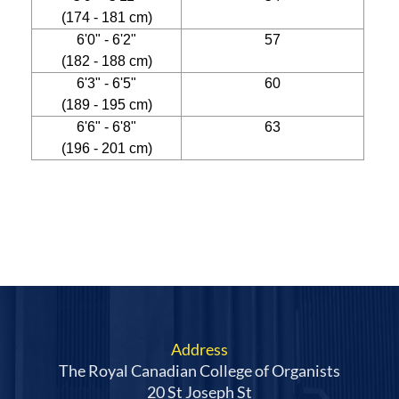
(174 - 181 cm)
6'0" - 6'2"
57
(182 - 188 cm)
6'3" - 6'5"
60
(189 - 195 cm)
6'6" - 6'8"
63
(196 - 201 cm)
Address
The Royal Canadian College of Organists
20 St Joseph St